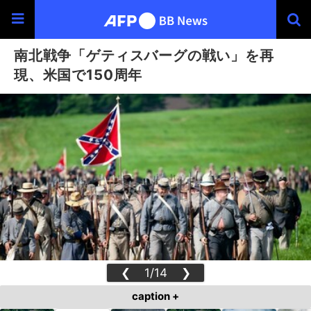
南北戦争「ゲティスバーグの戦い」を再
現、米国で150周年
❮
1/14
❯
caption +