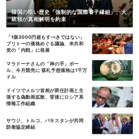
韓国の暗い歴史「強制的な国際養子縁組」、大
統領が真相解明を約束
「1個3000円超もすべきではない」
ブリトーの価格めぐる議論、米共和
党の「内戦」に発展
マラドーナさんの「神の手」ボー
ル、今月競売に 落札予想価格は1千万
ドル
ドイツでメルツ首相が辞任計画と主
張する偽動画拡散、背後にロシア系
情報工作組織
サウジ、トルコ、パキスタンが共同
防衛協定締結