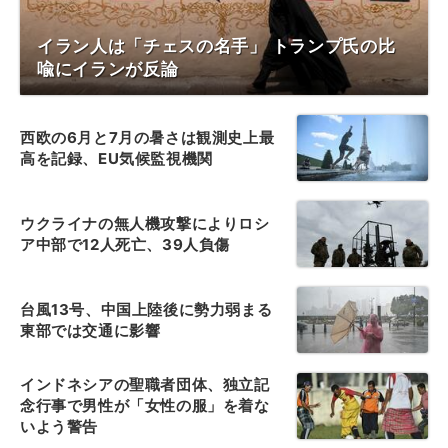
イラン人は「チェスの名手」 トランプ氏の比
喩にイランが反論
西欧の6月と7月の暑さは観測史上最
高を記録、EU気候監視機関
ウクライナの無人機攻撃によりロシ
ア中部で12人死亡、39人負傷
台風13号、中国上陸後に勢力弱まる
東部では交通に影響
インドネシアの聖職者団体、独立記
念行事で男性が「女性の服」を着な
いよう警告