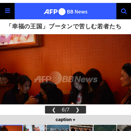
「幸福の王国」ブータンで苦しむ若者たち
❮
6/7
❯
caption +