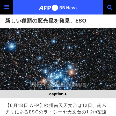
新しい種類の変光星を発見、ESO
caption +
【6月13日 AFP】欧州南天天文台は12日、南米
チリにあるESOのラ・シーヤ天文台の1.2m望遠