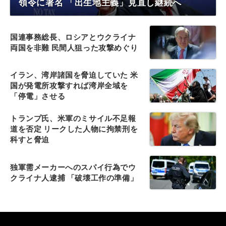
領令に署名 「出生地主義」見直し継続へ
国連事務総長、ロシアとウクライナ
両国を非難 民間人狙った攻撃めぐり
イラン、湾岸諸国を脅迫していた 米
国が発電所攻撃すれば湾岸全域を
「停電」させる
トランプ氏、米軍のミサイル不足報
道を否定 リークした人物に拘禁刑を
科すと脅迫
独軍需メーカーへのスパイ行為でウ
クライナ人逮捕 「破壊工作の準備」