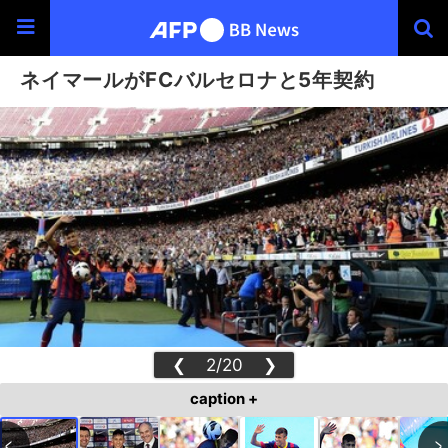
ネイマールがFCバルセロナと5年契約
❮
2/20
❯
caption +