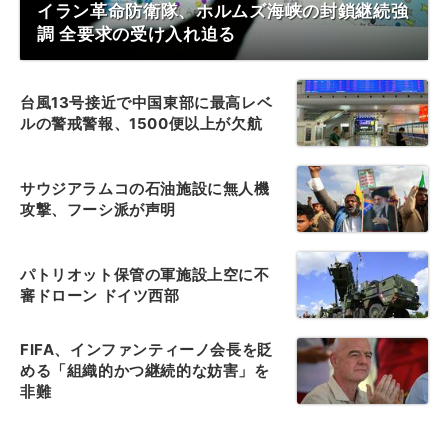
イラン革命防衛隊、ホルムズ海峡の封鎖継続強
調 全要求の受け入れ迫る
台風13号接近で中国東部に最高レベ
ルの警戒警報、1500便以上が欠航
サウジアラムコの石油施設に無人機
攻撃、フーシ派が声明
パトリオット保管の軍施設上空に不
審ドローン ドイツ西部
FIFA、インファンティーノ会長を貶
める「組織的かつ継続的な妨害」を
非難