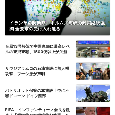
イラン革命防衛隊、ホルムズ海峡の封鎖継続強
調 全要求の受け入れ迫る
台風13号接近で中国東部に最高レベ
ルの警戒警報、1500便以上が欠航
サウジアラムコの石油施設に無人機
攻撃、フーシ派が声明
パトリオット保管の軍施設上空に不
審ドローン ドイツ西部
FIFA、インファンティーノ会長を貶