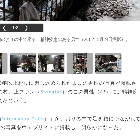
❮
1/8
❯
）の自宅のおりの中で座る、精神疾患のある男性（2013年5月24日撮影）。
、10年以上おりに閉じ込められたままの男性の写真が掲載さ
の村、上ファン（
）のこの男性（42）には精神疾
Shangfan
れたという。
（
）」が、おりの中で足を鎖につながれ
Information Daily
性の写真をウェブサイトに掲載し、明らかになった。