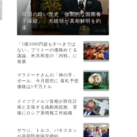
韓国の暗い歴史「強制的な国際養
子縁組」、大統領が真相解明を約
束
「1個3000円超もすべきでは
ない」ブリトーの価格めぐる
議論、米共和党の「内戦」に
発展
マラドーナさんの「神の手」
ボール、今月競売に 落札予想
価格は1千万ドル
ドイツでメルツ首相が辞任計
画と主張する偽動画拡散、背
後にロシア系情報工作組織
て
サウジ、トルコ、パキスタン
が共同防衛協定締結