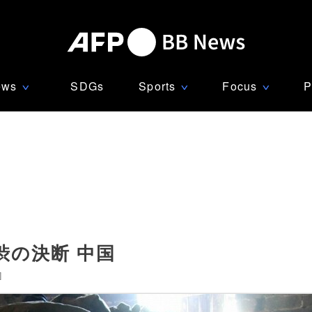
ews
SDGs
Sports
Focus
P
∨
∨
∨
渋の決断 中国
]