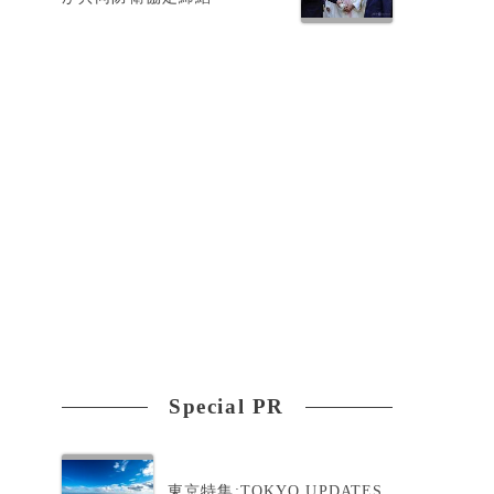
、
イ
Special PR
東京特集:TOKYO UPDATES