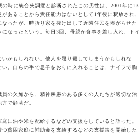
の時に統合失調症と診断されたこの男性は、2001年に13
患があることから責任能力はないとして1年後に釈放され
になったが、時折り家を抜け出して近隣住民を怖がらせた
うになったという。毎日3回、母親が食事を差し入れ、ト
いかもしれない。他人を殴り殺してしまうかもしれな
ない。自らの手で息子をおりに入れることは、ナイフで胸
員の欠如から、精神疾患のある多くの人たちが適切な治
地方で顕著だ。
庭に油や米を配給するなどの支援をしていると語った。
持つ貧困家庭に補助金を支給するなどの支援策を開始した