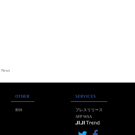
News
OTHER
SERVICES
RSS
プレスリリース
AFP WAA