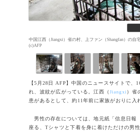
中国江西（Jiangxi）省の村、上ファン（Shangfan
(c)AFP
【5月28日 AFP】中国のニュースサイトで
れ、波紋が広がっている。江西（
）省
Jiangxi
患があるとして、約11年前に家族がおりに入
男性の存在については、地元紙「信息日報
座る、Tシャツと下着を身に着けただけの男