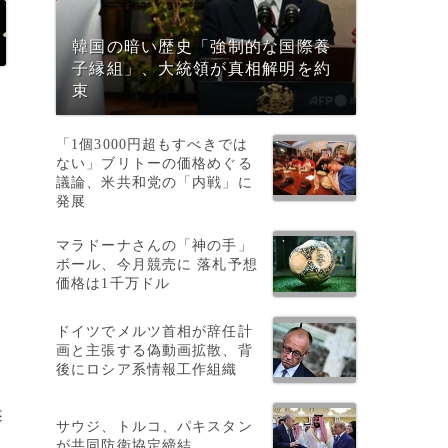
韓国の暗い歴史「強制的な国際養
子縁組」、大統領が真相解明を約
束
「1個3000円超もすべきでは
ない」ブリトーの価格めぐる
議論、米共和党の「内戦」に
発展
マラドーナさんの「神の手」
い
ボール、今月競売に 落札予想
価格は1千万ドル
ドイツでメルツ首相が辞任計
画と主張する偽動画拡散、背
後にロシア系情報工作組織
述
サウジ、トルコ、パキスタン
が共同防衛協定締結