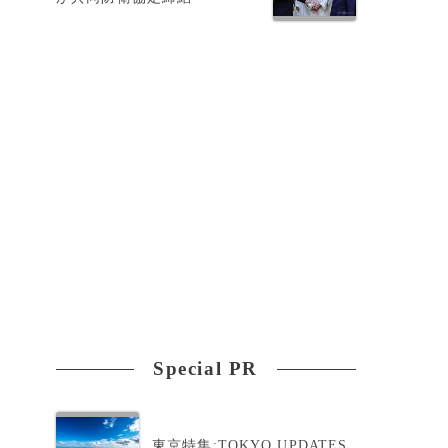
ジ
Special PR
東京特集:TOKYO UPDATES