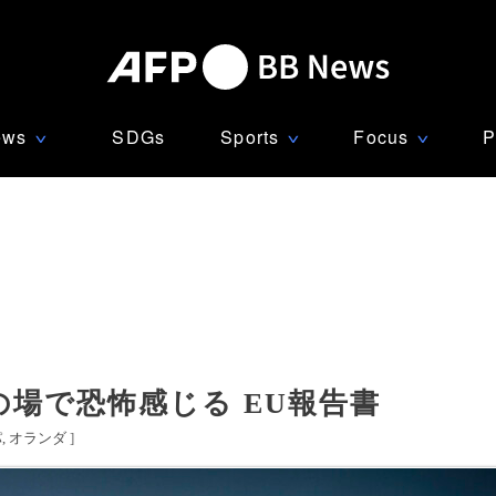
ews
SDGs
Sports
Focus
P
∨
∨
∨
場で恐怖感じる EU報告書
パ
オランダ
]