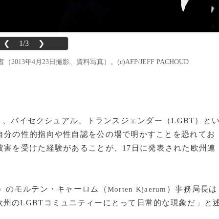
❮
1/3
❯
3年4月23日撮影、資料写真）。(c)AFP/JEFF PACHOUD
ゲイ、バイセクシュアル、トランスジェンダー（LGBT）と
自分の性的指向や性自認を公の場で明かすことを恐れてお
被害を受けた経験があることが、17日に発表された欧州連
）のモルテン・キャーロム（
）事務局長は
Morten Kjaerum
州のLGBTコミュニティーにとって日常的な現象だ」と