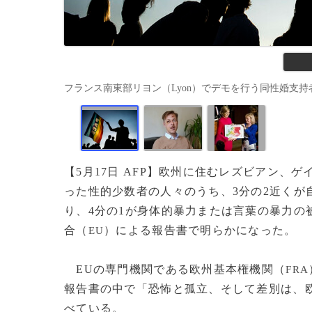
フランス南東部リヨン（Lyon）でデモを行う同性婚支持者（201
【5月17日 AFP】欧州に住むレズビアン、
った性的少数者の人々のうち、3分の2近くが
り、4分の1が身体的暴力または言葉の暴力の
合（
）による報告書で明らかになった。
EU
EUの専門機関である欧州基本権機関（
FRA
報告書の中で「恐怖と孤立、そして差別は、欧
べている。