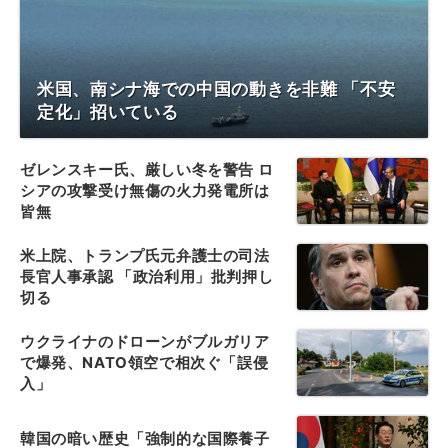
米国、南シナ海での中国の動きを非難 「不安
定化」招いている
ゼレンスキー氏、厳しい冬を警告 ロ
シアの攻撃受け無傷の火力発電所は
皆無
米上院、トランプ氏元弁護士の司法
長官人事承認 「政治利用」批判押し
切る
ウクライナのドローンがブルガリア
で爆発、NATO領空で相次ぐ「誤侵
入」
韓国の暗い歴史「強制的な国際養子