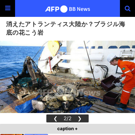
消えたアトランティス大陸か？ブラジル海
底の花こう岩
❮
2/2
❯
caption +