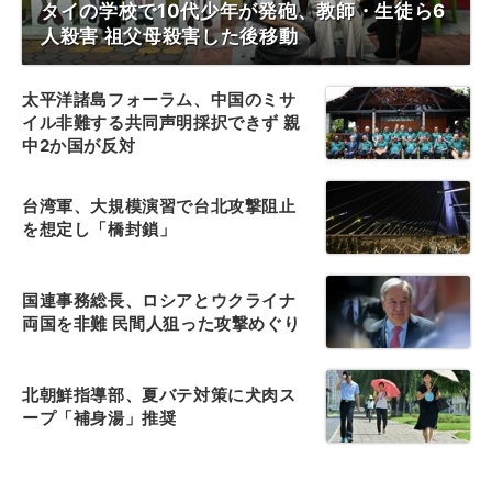
タイの学校で10代少年が発砲、教師・生徒ら6
人殺害 祖父母殺害した後移動
太平洋諸島フォーラム、中国のミサ
イル非難する共同声明採択できず 親
中2か国が反対
台湾軍、大規模演習で台北攻撃阻止
を想定し「橋封鎖」
国連事務総長、ロシアとウクライナ
両国を非難 民間人狙った攻撃めぐり
北朝鮮指導部、夏バテ対策に犬肉ス
ープ「補身湯」推奨