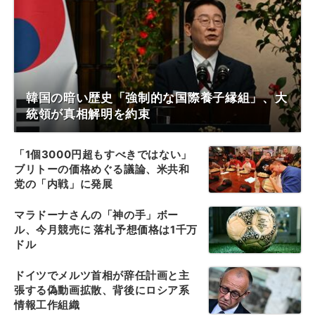
韓国の暗い歴史「強制的な国際養子縁組」、大
統領が真相解明を約束
「1個3000円超もすべきではない」
ブリトーの価格めぐる議論、米共和
党の「内戦」に発展
マラドーナさんの「神の手」ボー
ル、今月競売に 落札予想価格は1千万
ドル
ドイツでメルツ首相が辞任計画と主
張する偽動画拡散、背後にロシア系
情報工作組織