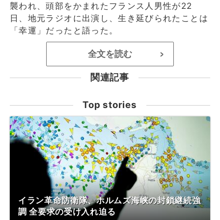
襲われ、頭部をかまれたフランス人男性が22
日、地元ラジオに出演し、生き延びられたことは
「幸運」だったと語った。
全文を読む
>
関連記事
Top stories
イラン革命防衛隊、ホルムズ海峡の封鎖継続強
調 全要求の受け入れ迫る