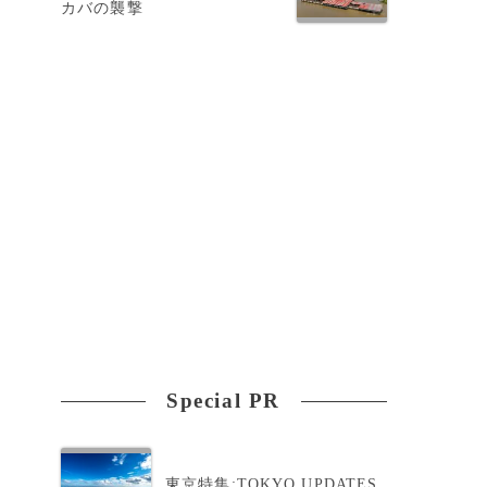
カバの襲撃
Special PR
東京特集:TOKYO UPDATES