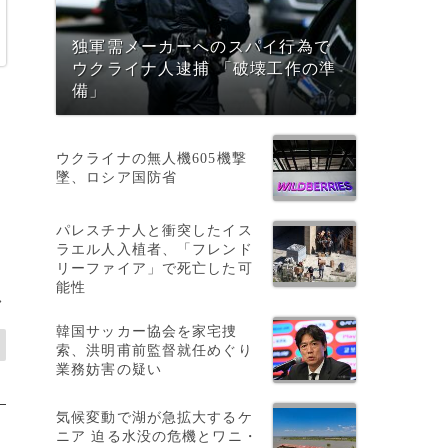
独軍需メーカーへのスパイ行為で
ウクライナ人逮捕 「破壊工作の準
備」
ウクライナの無人機605機撃
墜、ロシア国防省
パレスチナ人と衝突したイス
ラエル人入植者、「フレンド
リーファイア」で死亡した可
能性
>
韓国サッカー協会を家宅捜
索、洪明甫前監督就任めぐり
業務妨害の疑い
気候変動で湖が急拡大するケ
ニア 迫る水没の危機とワニ・