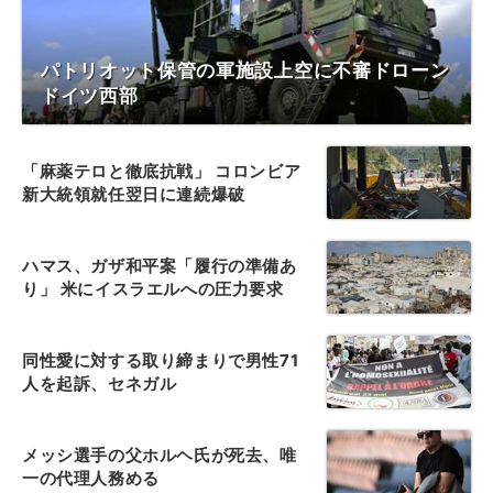
パトリオット保管の軍施設上空に不審ドローン
ドイツ西部
「麻薬テロと徹底抗戦」 コロンビア
新大統領就任翌日に連続爆破
ハマス、ガザ和平案「履行の準備あ
り」 米にイスラエルへの圧力要求
同性愛に対する取り締まりで男性71
人を起訴、セネガル
メッシ選手の父ホルヘ氏が死去、唯
一の代理人務める