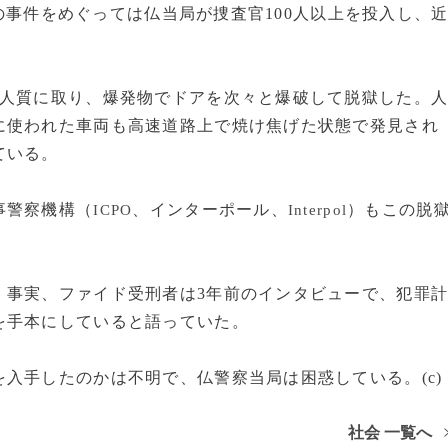
事件をめぐっては仏当局が捜査官100人以上を投入し、
人質に取り、爆発物でドアを次々と爆破して脱獄した。
に使われた車両も高速道路上で焼け焦げた状態で発見され
ている。
事警察機構（
、インターポール、
）もこの脱
ICPO
Interpol
事実、ファイド受刑者は3年前のインタビューで、犯罪
を手本にしていると語っていた。
入手したのかは不明で、仏警察当局は困惑している。(c)
社会 一覧へ