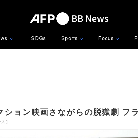
ews
SDGs
Sports
Focus
P
∨
∨
∨
クション映画さながらの脱獄劇 フ
ンス
]