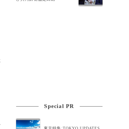
近
人
獄
計
Special PR
>
東京特集:TOKYO UPDATES