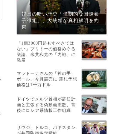
韓国の暗い歴史「強制的な国際養
子縁組」、大統領が真相解明を約
束
「1個3000円超もすべきでは
ない」ブリトーの価格めぐる
議論、米共和党の「内戦」に
発展
マラドーナさんの「神の手」
ボール、今月競売に 落札予想
ラ
価格は1千万ドル
ドイツでメルツ首相が辞任計
画と主張する偽動画拡散、背
後にロシア系情報工作組織
送
サウジ、トルコ、パキスタン
が共同防衛協定締結