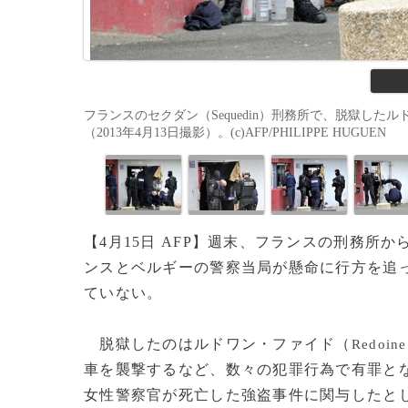
フランスのセクダン（Sequedin）刑務所で、脱獄したルド
（2013年4月13日撮影）。(c)AFP/PHILIPPE HUGUEN
【4月15日 AFP】週末、フランスの刑務
ンスとベルギーの警察当局が懸命に行方を追
ていない。
脱獄したのはルドワン・ファイド（
Redoine
車を襲撃するなど、数々の犯罪行為で有罪とな
女性警察官が死亡した強盗事件に関与したとし