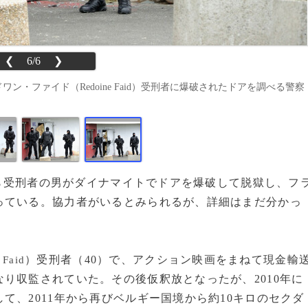
❮
6/6
❯
ワン・ファイド（Redoine Faid）受刑者に爆破されたドアを調べる警察
所から受刑者の男がダイナマイトでドアを爆破して脱獄し、フ
っている。協力者がいるとみられるが、詳細はまだ分かっ
）受刑者（40）で、アクション映画をまねて現金輸
 Faid
り収監されていた。その後仮釈放となったが、2010年に
て、2011年から再びベルギー国境から約10キロのセクダ