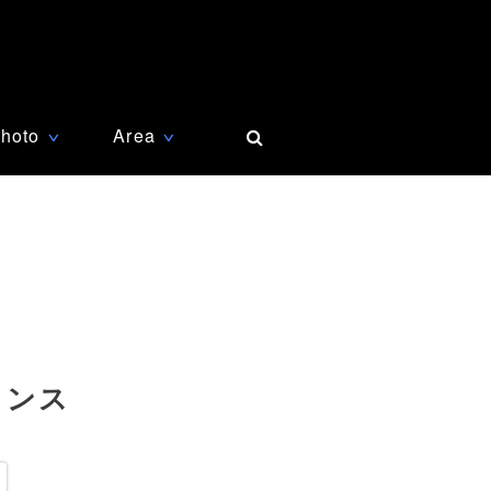
hoto
Area
∨
∨
ランス