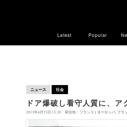
Latest
Popular
N
ニュース
社会
ドア爆破し看守人質に、ア
2013年4月15日 15:28
発信地：フランス [
ヨーロッパ
フラ