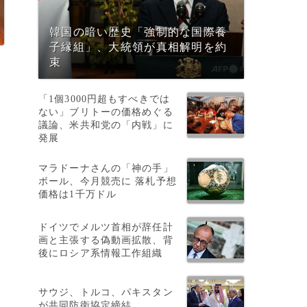
韓国の暗い歴史「強制的な国際養
子縁組」、大統領が真相解明を約
束
も
「1個3000円超もすべきでは
ない」ブリトーの価格めぐる
議論、米共和党の「内戦」に
発展
マラドーナさんの「神の手」
ボール、今月競売に 落札予想
と
価格は1千万ドル
ドイツでメルツ首相が辞任計
画と主張する偽動画拡散、背
後にロシア系情報工作組織
サウジ、トルコ、パキスタン
が共同防衛協定締結