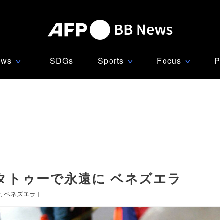
ews
SDGs
Sports
Focus
P
∨
∨
∨
タトゥーで永遠に ベネズエラ
米
ベネズエラ
]