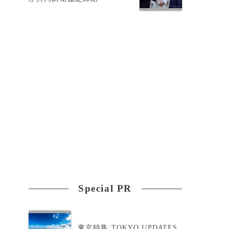
Special PR
東京特集:TOKYO UPDATES