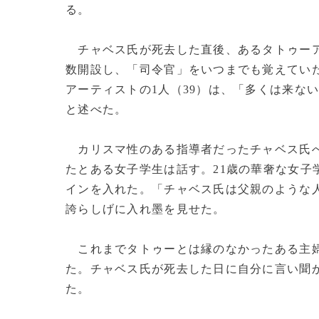
る。
チャベス氏が死去した直後、あるタトゥーア
数開設し、「司令官」をいつまでも覚えてい
アーティストの1人（39）は、「多くは来な
と述べた。
カリスマ性のある指導者だったチャベス氏へ
たとある女子学生は話す。21歳の華奢な女子
インを入れた。「チャベス氏は父親のような
誇らしげに入れ墨を見せた。
これまでタトゥーとは縁のなかったある主婦
た。チャベス氏が死去した日に自分に言い聞
た。