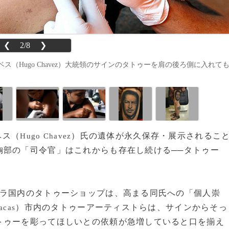
❮
2/8
❯
ベス（Hugo Chavez）大統領のサインのタトゥーを肩の後ろ側に入れて
ベス（
）氏の遺体が永久保存・展示されるこ
Hugo Chavez
胸部の「司令官」はこれからも存在し続ける──タトゥー
ラ国内のタトゥーショップは、高まる同氏への「個人崇
）市内のタトゥーアーティストらは、サインからそっ
acas
トゥーを彫ってほしいとの依頼が急増していると口を揃え