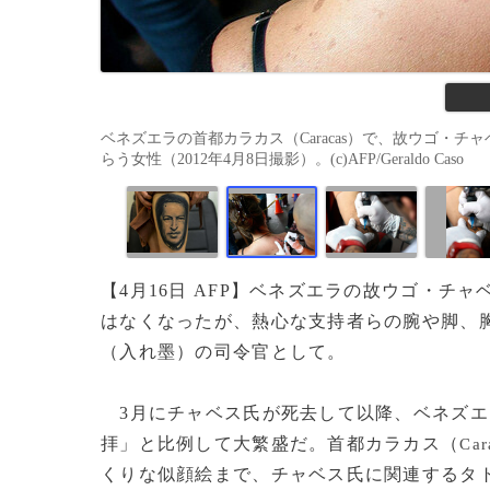
ベネズエラの首都カラカス（Caracas）で、故ウゴ・チャ
らう女性（2012年4月8日撮影）。(c)AFP/Geraldo Caso
【4月16日 AFP】ベネズエラの故ウゴ・チャ
はなくなったが、熱心な支持者らの腕や脚、
（入れ墨）の司令官として。
3月にチャベス氏が死去して以降、ベネズエ
拝」と比例して大繁盛だ。首都カラカス（
Car
くりな似顔絵まで、チャベス氏に関連するタ