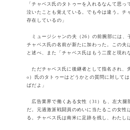
「チャベス氏のタトゥーを入れるなんて思っ
泣いたことも覚えている。でも今は違う。チ
存在しているの」
ミュージシャンの夫（26）の前腕部には、
チャベス氏の名前が新たに加わった。この夫
と述べ、また「チャベス氏はもう二度と現れ
ただチャベス氏に後継者として指名され、先
）氏のタトゥーはどうかとの質問に対しては
o
ばだよ」
広告業界で働くある女性（31）も、左大腿
だ。元過激派戦闘員のめいに当たるこの女性
る。チャベス氏は南米に足跡を残し、わたし