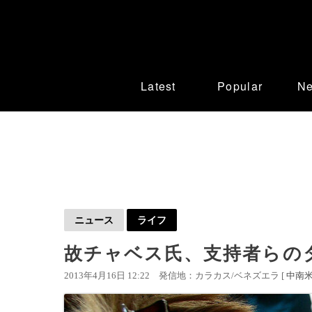
Latest
Popular
N
ニュース
ライフ
故チャベス氏、支持者らの
2013年4月16日 12:22
発信地：カラカス/ベネズエラ [
中南