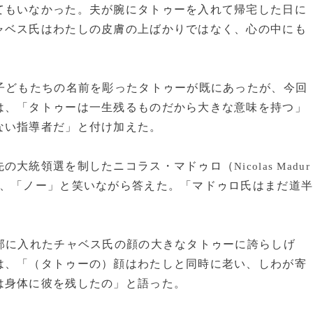
てもいなかった。夫が腕にタトゥーを入れて帰宅した日に
ャベス氏はわたしの皮膚の上ばかりではなく、心の中にも
子どもたちの名前を彫ったタトゥーが既にあったが、今回
は、「タトゥーは一生残るものだから大きな意味を持つ」
ない指導者だ」と付け加えた。
の大統領選を制したニコラス・マドゥロ（
Nicolas Madur
、「ノー」と笑いながら答えた。「マドゥロ氏はまだ道
部に入れたチャベス氏の顔の大きなタトゥーに誇らしげ
は、「（タトゥーの）顔はわたしと同時に老い、しわが寄
は身体に彼を残したの」と語った。