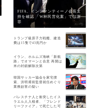
FIFA、インファンティーノ会長支
持を確認 「W杯民営化案」では謝
罪
トランプ級原子力戦艦、建造
費は15隻で43兆円か
イラン、ホルムズ海峡「新航
路」でオマーンと合意 再開は
米の封鎖解除次第
韓国サッカー協会を家宅捜
索、洪明甫前監督就任めぐり
業務妨害の疑い
パレスチナ人と衝突したイス
ラエル人入植者、「フレンド
リーファイア」で死亡した可