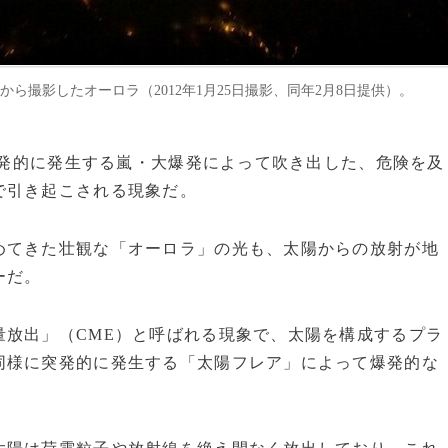
ion、ISS）から撮影したオーロラ（2012年1月25日撮影、同年2月8日提供）。
で突発的に発生する嵐・大爆発によって吹き出した、危険を及
で引き起こされる現象だ。
てきた壮観な「オーロラ」の光も、太陽からの放射が地
ーだ。
放出」（CME）と呼ばれる現象で、太陽を構成するプラ
同様に突発的に発生する「太陽フレア」によって爆発的な