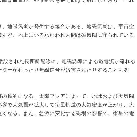
陽は荷電粒子や放射線を絶え間なく放出しており、これ
、地磁気嵐が発生する場合がある。地磁気嵐は、宇宙空
ぼすが、地上にいるわれわれ人間は磁気圏に守られている
敷設された長距離配線に、電磁誘導による過電流が流れる
ーダーが狂ったり無線信号が妨害されたりすることもあ
の標的になる。太陽フレアによって、地球および大気圏
影響で大気圏が拡大して衛星軌道の大気密度が上がり、大
短くなる。また、急激に変化する磁場の影響で、衛星の電