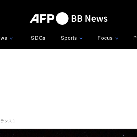
ews
SDGs
Sports
Focus
P
∨
∨
∨
フランス
]