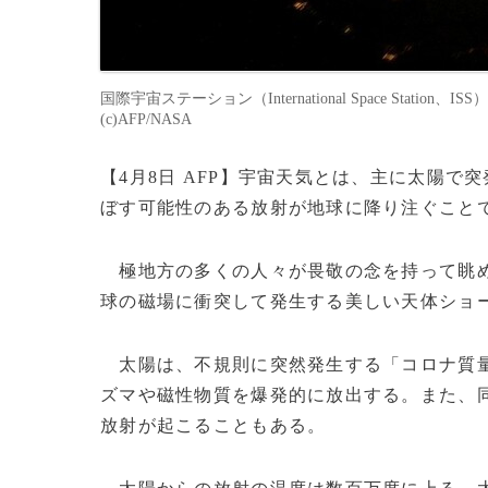
国際宇宙ステーション（International Space Stat
(c)AFP/NASA
【4月8日 AFP】宇宙天気とは、主に太陽
ぼす可能性のある放射が地球に降り注ぐこと
極地方の多くの人々が畏敬の念を持って眺め
球の磁場に衝突して発生する美しい天体ショ
太陽は、不規則に突然発生する「コロナ質量
ズマや磁性物質を爆発的に放出する。また、
放射が起こることもある。