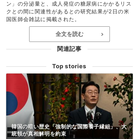
ン」の分泌量と、成人発症の糖尿病にかかるリス
クとの間に関連性があるとの研究結果が2日の米
国医師会雑誌に掲載された。
全文を読む
>
関連記事
Top stories
韓国の暗い歴史「強制的な国際養子縁組」、大
統領が真相解明を約束