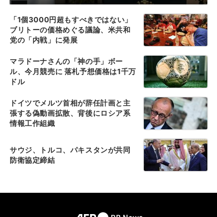
「1個3000円超もすべきではない」
ブリトーの価格めぐる議論、米共和
党の「内戦」に発展
マラドーナさんの「神の手」ボー
ル、今月競売に 落札予想価格は1千万
ドル
ドイツでメルツ首相が辞任計画と主
張する偽動画拡散、背後にロシア系
情報工作組織
サウジ、トルコ、パキスタンが共同
防衛協定締結