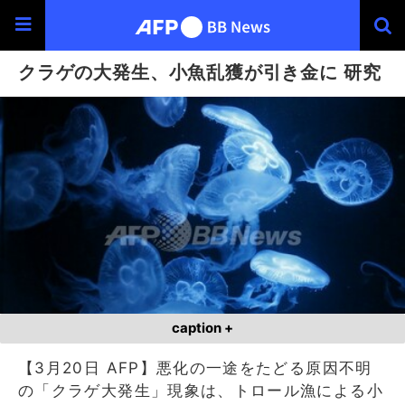
クラゲの大発生、小魚乱獲が引き金に 研究
caption +
【3月20日 AFP】悪化の一途をたどる原因不明
の「クラゲ大発生」現象は、トロール漁による小