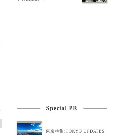
発
Special PR
>
東京特集:TOKYO UPDATES