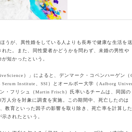
いる人のほうが、異性婚をしている人よりも長寿で健康な生活を
された。また、同性愛者かどうかを問わず、未婚の男性や
命が短かったという。
）」によると、デンマーク・コペンハーゲン（
iveScience
、
）とオールボー大学（
s Serum Institute
SSI
Aalborg Unive
ン・フリシュ（
）氏率いるチームは、同国の
Martin Frisch
タ650万人分を対象に調査を実施。この期間中、死亡したのは
度、教育といった因子の影響を取り除き、死亡率を計算し
が示されたという。