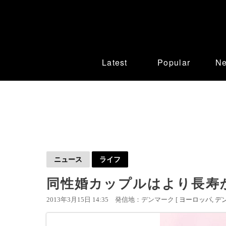
Latest
Popular
N
ニュース
ライフ
同性婚カップルはより長寿
2013年3月15日 14:35
発信地：デンマーク [
ヨーロッパ
デ