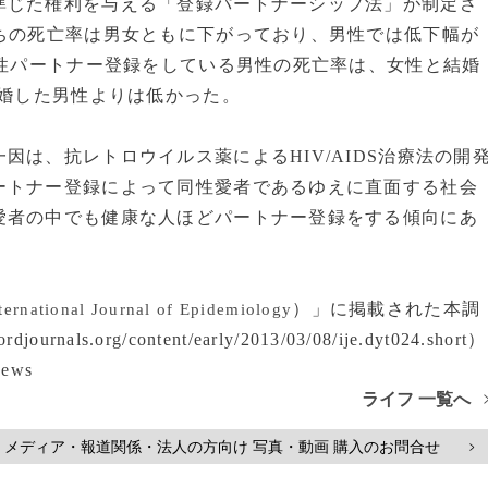
じた権利を与える「登録パートナーシップ法」が制定さ
ちの死亡率は男女ともに下がっており、男性では低下幅が
同性パートナー登録をしている男性の死亡率は、女性と結婚
離婚した男性よりは低かった。
は、抗レトロウイルス薬によるHIV/AIDS治療法の開
ートナー登録によって同性愛者であるゆえに直面する社会
愛者の中でも健康な人ほどパートナー登録をする傾向にあ
）」に掲載された本調
ternational Journal of Epidemiology
ls.org/content/early/2013/03/08/ije.dyt024.short）
ews
ライフ 一覧へ
メディア・報道関係・法人の方向け 写真・動画 購入のお問合せ
>