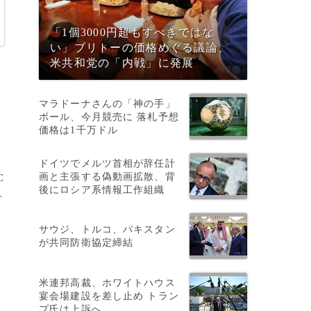
「1個3000円超もすべきではな
い」ブリトーの価格めぐる議論、
米共和党の「内戦」に発展
送
マラドーナさんの「神の手」
ボール、今月競売に 落札予想
価格は1千万ドル
ドイツでメルツ首相が辞任計
画と主張する偽動画拡散、背
C
後にロシア系情報工作組織
r
サウジ、トルコ、パキスタン
が共同防衛協定締結
た
米連邦高裁、ホワイトハウス
宴会場建設を差し止め トラン
プ氏は上訴へ