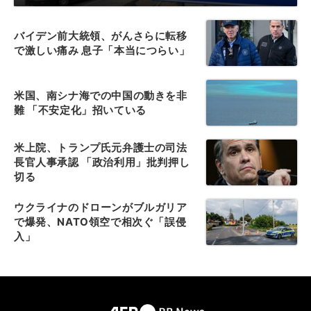
バイデン前大統領、がんさらに転移
で激しい痛み 息子「本当につらい」
米国、南シナ海での中国の動きを非
難 「不安定化」招いている
米上院、トランプ氏元弁護士の司法
長官人事承認 「政治利用」批判押し
切る
ウクライナのドローンがブルガリア
で爆発、NATO領空で相次ぐ「誤侵
入」