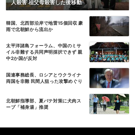
人殺害 祖父母殺害した後移動
韓国、北西部沿岸で地雷15個回収 豪
雨で北朝鮮から流出か
太平洋諸島フォーラム、中国のミサ
イル非難する共同声明採択できず 親
中2か国が反対
国連事務総長、ロシアとウクライナ
両国を非難 民間人狙った攻撃めぐり
北朝鮮指導部、夏バテ対策に犬肉ス
ープ「補身湯」推奨