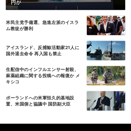
円か
米民主党予備選、急進左派のイスラ
ム教徒が勝利
アイスランド、反捕鯨活動家21人に
国外退去命令 再入国も禁止
生配信中のインフルエンサー射殺、
麻薬組織に関する投稿への報復か メ
キシコ
ポーランドへの米軍恒久的基地設
置、米国側と協議中 国防副大臣