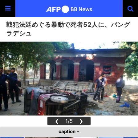
戦犯法廷めぐる暴動で死者52人に、バング
ラデシュ
❮
1/5
❯
caption +