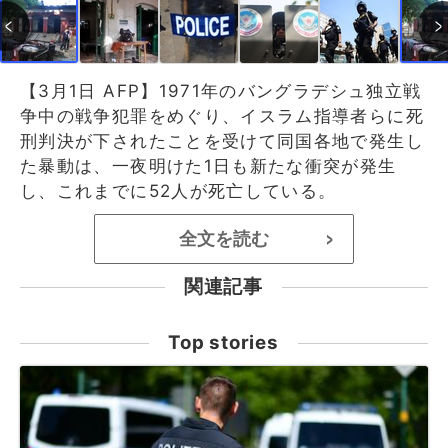
【3月1日 AFP】1971年のバングラデシュ独立戦
争中の戦争犯罪をめぐり、イスラム指導者らに死
刑判決が下されたことを受けて同国各地で発生し
た暴動は、一夜明けた1日も新たな衝突が発生
し、これまでに52人が死亡している。
全文を読む
>
関連記事
Top stories