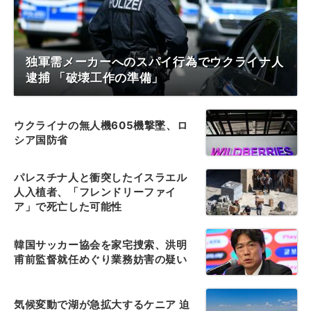
独軍需メーカーへのスパイ行為でウクライナ人
逮捕 「破壊工作の準備」
ウクライナの無人機605機撃墜、ロ
シア国防省
パレスチナ人と衝突したイスラエル
人入植者、「フレンドリーファイ
ア」で死亡した可能性
韓国サッカー協会を家宅捜索、洪明
甫前監督就任めぐり業務妨害の疑い
気候変動で湖が急拡大するケニア 迫