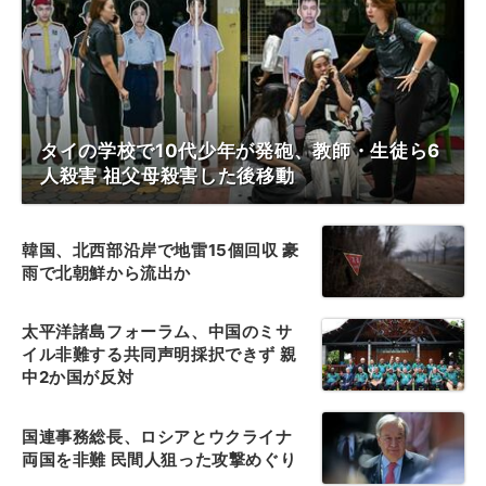
タイの学校で10代少年が発砲、教師・生徒ら6
人殺害 祖父母殺害した後移動
韓国、北西部沿岸で地雷15個回収 豪
雨で北朝鮮から流出か
太平洋諸島フォーラム、中国のミサ
イル非難する共同声明採択できず 親
中2か国が反対
国連事務総長、ロシアとウクライナ
両国を非難 民間人狙った攻撃めぐり