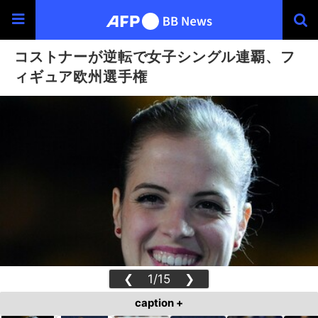
コストナーが逆転で女子シングル連覇、フ
ィギュア欧州選手権
❮
1/15
❯
caption +