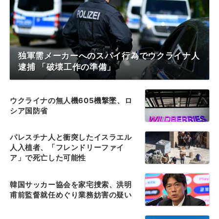
独軍需メーカーへのスパイ行為でウクライナ人
逮捕 「破壊工作の準備」
ウクライナの無人機605機撃墜、ロ
シア国防省
パレスチナ人と衝突したイスラエル
人入植者、「フレンドリーファイ
ア」で死亡した可能性
韓国サッカー協会を家宅捜索、洪明
甫前監督就任めぐり業務妨害の疑い