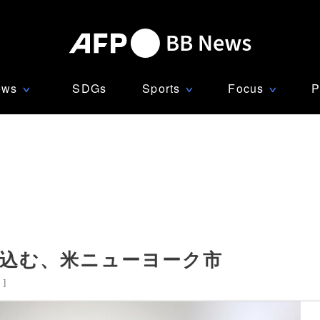
ews
SDGs
Sports
Focus
P
∨
∨
∨
ち込む、米ニューヨーク市
国
]