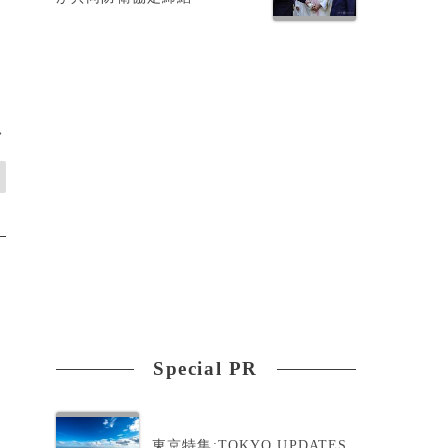
>
Special PR
東京特集:TOKYO UPDATES