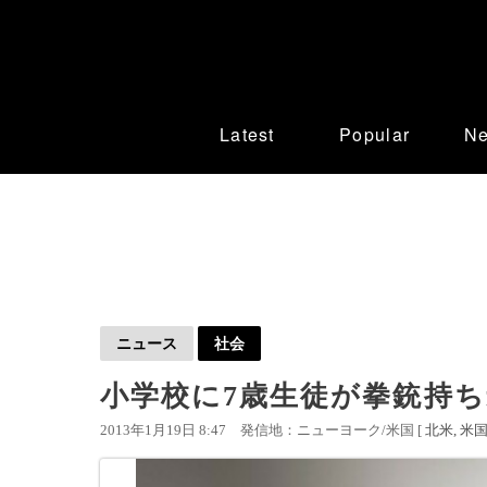
Latest
Popular
N
ニュース
社会
小学校に7歳生徒が拳銃持
2013年1月19日 8:47
発信地：ニューヨーク/米国 [
北米
米