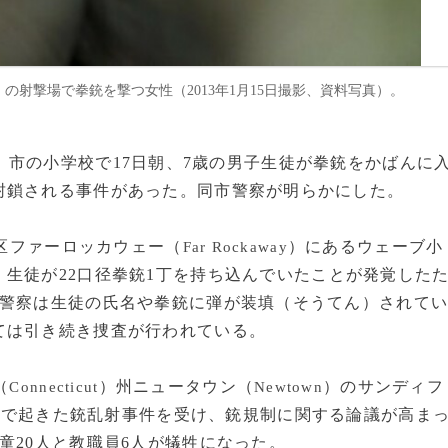
City）の射撃場で拳銃を撃つ女性（2013年1月15日撮影、資料写真）。
）市の小学校で17日朝、7歳の男子生徒が拳銃をかばんに
封鎖される事件があった。同市警察が明らかにした。
区ファーロッカウェー（
）にあるウェーブ小
Far Rockaway
。生徒が22口径拳銃1丁を持ち込んでいたことが発覚した
。警察は生徒の氏名や拳銃に弾が装填（そうてん）されて
ては引き続き捜査が行われている。
（
）州ニュータウン（
）のサンディフ
Connecticut
Newtown
）で起きた銃乱射事件を受け、銃規制に関する論議が高ま
童20人と教職員6人が犠牲になった。