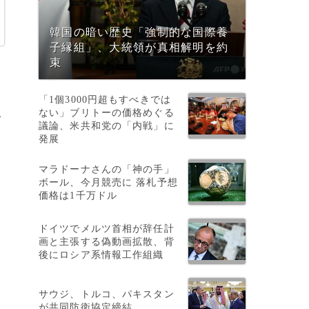
韓国の暗い歴史「強制的な国際養
子縁組」、大統領が真相解明を約
束
「1個3000円超もすべきでは
入
ない」ブリトーの価格めぐる
議論、米共和党の「内戦」に
発展
マラドーナさんの「神の手」
ボール、今月競売に 落札予想
た
価格は1千万ドル
い
ドイツでメルツ首相が辞任計
画と主張する偽動画拡散、背
後にロシア系情報工作組織
っ
サウジ、トルコ、パキスタン
が共同防衛協定締結