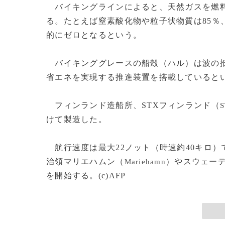
バイキングラインによると、天然ガスを燃料
る。たとえば窒素酸化物や粒子状物質は85％
的にゼロとなるという。
バイキンググレースの船殻（ハル）は波の抵
省エネを実現する推進装置を搭載していると
フィンランド造船所、STXフィンランド（
S
けて製造した。
航行速度は最大22ノット（時速約40キロ）
治領マリエハムン（
）やスウェー
Mariehamn
を開始する。(c)AFP