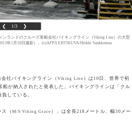
❮
1/3
❯
ランドのクルーズ客船会社バイキングライン（Viking Line）の大型
年1月10日撮影）。(c)AFP/LEHTIKUVA/Heikki Saukkomaa
客船会社バイキングライン（
）は10日、世界で初
Viking Line
型客船が納入されたと発表した。バイキングラインは「クル
自負している。
ース（
）」は全長218メートル、幅30メー
M/S Viking Grace
。