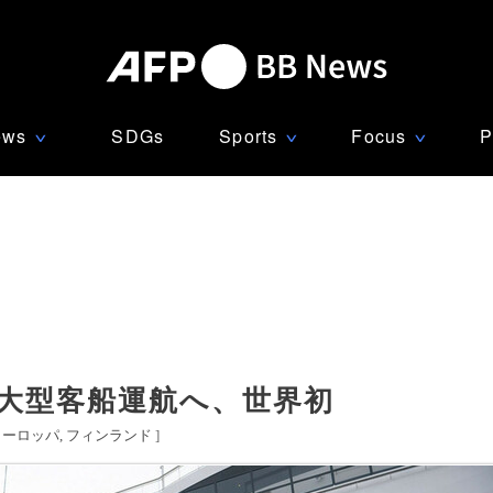
ews
SDGs
Sports
Focus
P
∨
∨
∨
の大型客船運航へ、世界初
ヨーロッパ
フィンランド
]