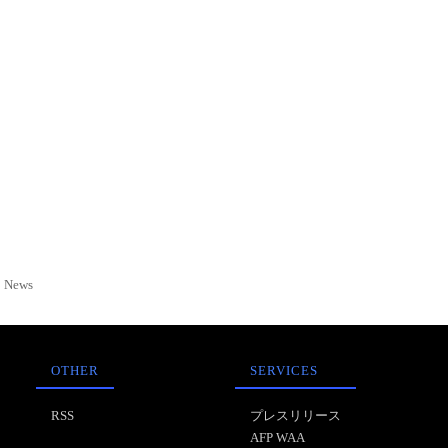
News
OTHER
SERVICES
RSS
プレスリリース
AFP WAA