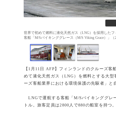
世界で初めて燃料に液化天然ガス（LNG）を採用したフィン
客船「M/Sバイキンググレース（M/S Viking Grace）」（2013
【1月11日 AFP】フィンランドのクルーズ
めて液化天然ガス（LNG）を燃料とする大
ーズ客船業界における環境保護の先駆者」と
LNGで運航する客船「M/Sバイキンググレ
トル。旅客定員は2800人で880の船室を持つ