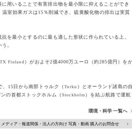
に用いることで有害排出物を最小限に抑えることができ
、温室効果ガスは15％削減でき、硫黄酸化物の排出は実質
抗を最小とするのに最も適した形状に作られている上、
いう。
）がおよそ2億4000万ユーロ（約285億円）を
TX Finland
で、15日から南部トゥルク（
）とオーランド諸島の
Turku
デンの首都ストックホルム（
）を結ぶ航路で運航
Stockholm
環境・科学 一覧へ
メディア・報道関係・法人の方向け 写真・動画 購入のお問合せ
>