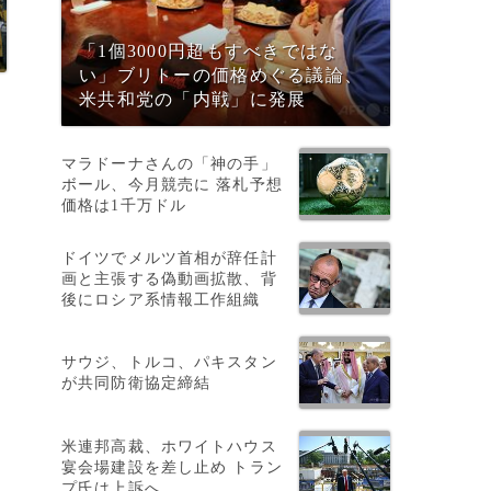
「1個3000円超もすべきではな
い」ブリトーの価格めぐる議論、
米共和党の「内戦」に発展
マラドーナさんの「神の手」
ボール、今月競売に 落札予想
価格は1千万ドル
ドイツでメルツ首相が辞任計
画と主張する偽動画拡散、背
後にロシア系情報工作組織
サウジ、トルコ、パキスタン
が共同防衛協定締結
米連邦高裁、ホワイトハウス
宴会場建設を差し止め トラン
プ氏は上訴へ