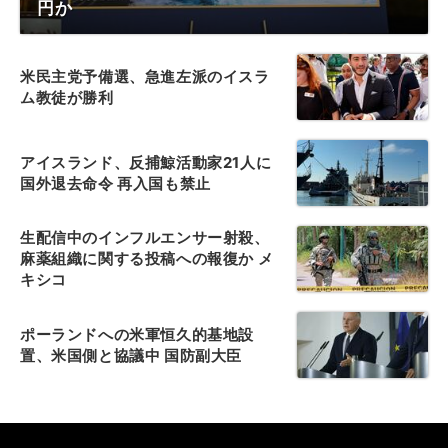
円か
米民主党予備選、急進左派のイスラ
ム教徒が勝利
アイスランド、反捕鯨活動家21人に
国外退去命令 再入国も禁止
生配信中のインフルエンサー射殺、
麻薬組織に関する投稿への報復か メ
キシコ
ポーランドへの米軍恒久的基地設
置、米国側と協議中 国防副大臣