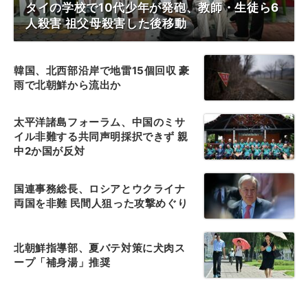
タイの学校で10代少年が発砲、教師・生徒ら6
人殺害 祖父母殺害した後移動
韓国、北西部沿岸で地雷15個回収 豪
雨で北朝鮮から流出か
太平洋諸島フォーラム、中国のミサ
イル非難する共同声明採択できず 親
中2か国が反対
国連事務総長、ロシアとウクライナ
両国を非難 民間人狙った攻撃めぐり
北朝鮮指導部、夏バテ対策に犬肉ス
ープ「補身湯」推奨