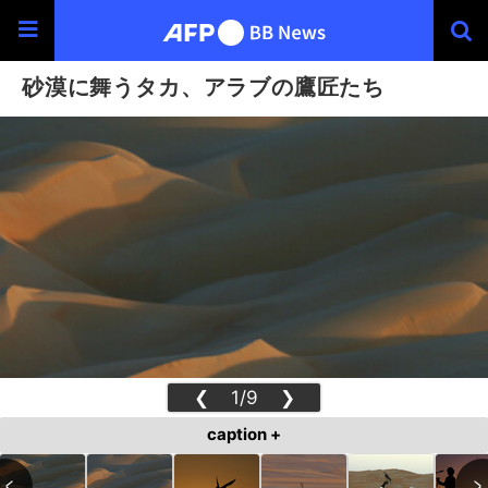
砂漠に舞うタカ、アラブの鷹匠たち
❮
1/9
❯
caption +