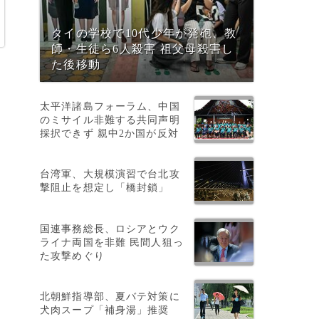
タイの学校で10代少年が発砲、教
師・生徒ら6人殺害 祖父母殺害し
た後移動
太平洋諸島フォーラム、中国
のミサイル非難する共同声明
採択できず 親中2か国が反対
台湾軍、大規模演習で台北攻
撃阻止を想定し「橋封鎖」
国連事務総長、ロシアとウク
ライナ両国を非難 民間人狙っ
た攻撃めぐり
暗
北朝鮮指導部、夏バテ対策に
犬肉スープ「補身湯」推奨