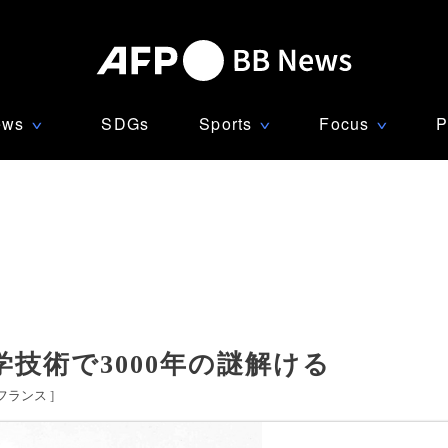
ews
SDGs
Sports
Focus
P
∨
∨
∨
技術で3000年の謎解ける
フランス
]