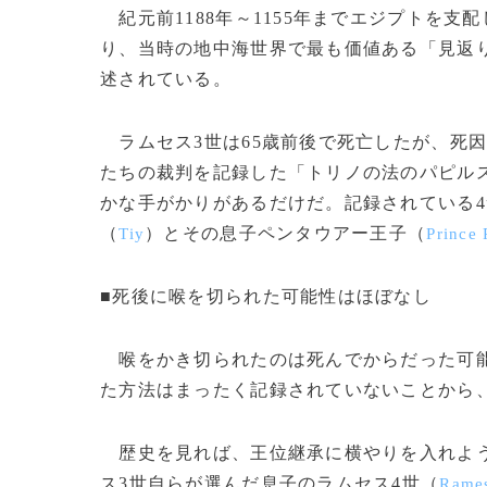
紀元前1188年～1155年までエジプトを
り、当時の地中海世界で最も価値ある「見返
述されている。
ラムセス3世は65歳前後で死亡したが、死
たちの裁判を記録した「トリノの法のパピル
かな手がかりがあるだけだ。記録されている4
（
）とその息子ペンタウアー王子（
Tiy
Prince
■死後に喉を切られた可能性はほぼなし
喉をかき切られたのは死んでからだった可能
た方法はまったく記録されていないことから
歴史を見れば、王位継承に横やりを入れよう
ス3世自らが選んだ息子のラムセス4世（
Rames