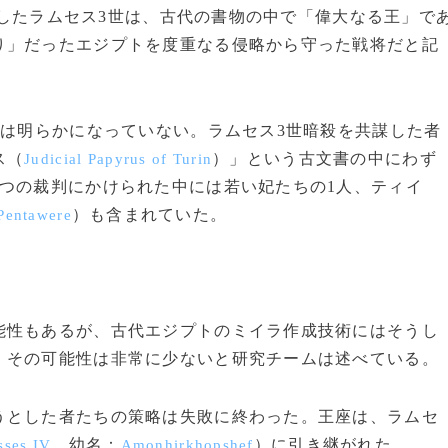
支配したラムセス3世は、古代の書物の中で「偉大なる王」で
り」だったエジプトを度重なる侵略から守った戦将だと記
因は明らかになっていない。ラムセス3世暗殺を共謀した者
ス（
）」という古文書の中にわず
Judicial Papyrus of Turin
つの裁判にかけられた中には若い妃たちの1人、ティイ
）も含まれていた。
 Pentawere
性もあるが、古代エジプトのミイラ作成技術にはそうし
、その可能性は非常に少ないと研究チームは述べている。
とした者たちの策略は失敗に終わった。王座は、ラムセ
、幼名：
）に引き継がれた。
ses IV
Amonhirkhopshef