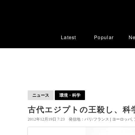
Latest
Popular
N
ニュース
環境・科学
古代エジプトの王殺し、科学
2012年12月19日 7:23
発信地：パリ/フランス [
ヨーロッパ