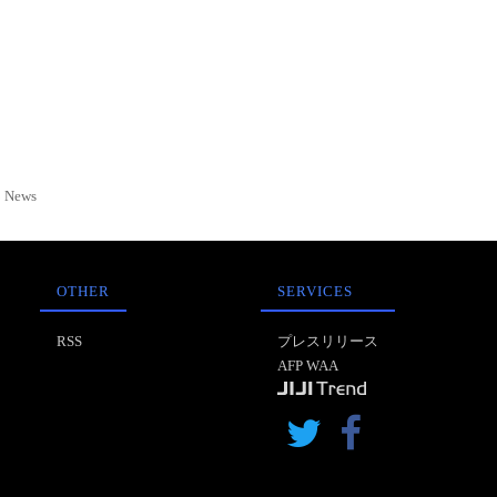
News
OTHER
SERVICES
RSS
プレスリリース
AFP WAA