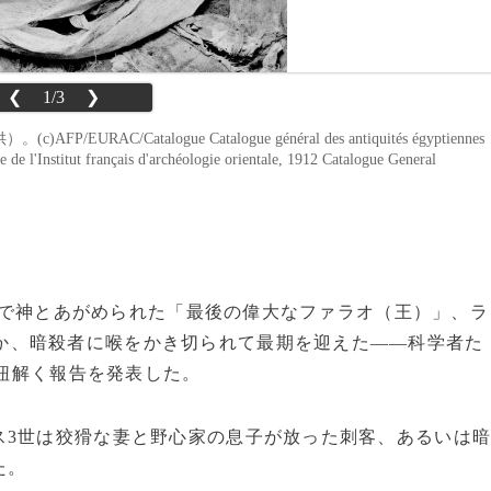
❮
1/3
❯
URAC/Catalogue Catalogue général des antiquités égyptiennes
e l'Institut français d'archéologie orientale, 1912 Catalogue General
プトで神とあがめられた「最後の偉大なファラオ（王）」、ラ
か、暗殺者に喉をかき切られて最期を迎えた――科学者た
を紐解く報告を発表した。
3世は狡猾な妻と野心家の息子が放った刺客、あるいは
た。