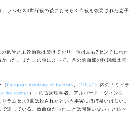
、ラムセス3世謀殺の後におそらく自殺を強要された息
王の気管と主幹動脈は裂けており、傷は左右7センチにわた
分かった。またこの傷によって、首の前面部の軟組織は完
ー（
、
）内の「ミイ
European Academy of Bolzano
EURAC
）」の古病理学者、アルバート・ツィンク
nd the Iceman
よりラムセス3世は殺されたという事実にほぼ疑いはない。
まで達している。致命傷だったことは間違いない」と述べ