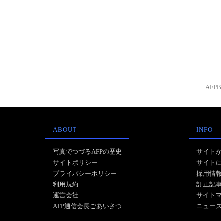
AFP
ABOUT
INFO
写真でつづるAFPの歴史
サイト
サイトポリシー
サイト
プライバシーポリシー
採用情
利用規約
訂正記
運営会社
サイト
AFP通信会長ごあいさつ
ニュー