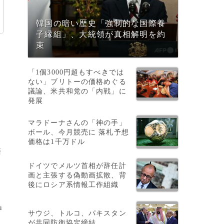
韓国の暗い歴史「強制的な国際養
子縁組」、大統領が真相解明を約
束
「1個3000円超もすべきでは
ない」ブリトーの価格めぐる
議論、米共和党の「内戦」に
発展
も
マラドーナさんの「神の手」
ボール、今月競売に 落札予想
価格は1千万ドル
籍
ドイツでメルツ首相が辞任計
画と主張する偽動画拡散、背
後にロシア系情報工作組織
u
サウジ、トルコ、パキスタン
が共同防衛協定締結