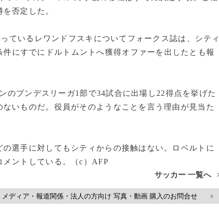
噂を否定した。
なっているレワンドフスキについてフォークス誌は、シテ
条件にすでにドルトムントへ獲得オファーを出したとも報
ンのブンデスリーガ1部で34試合に出場し22得点を挙げた
のないものだ。役員がそのようなことを言う理由が見当た
の選手に対してもシティからの接触はない。ロベルトに
メントしている。（c）AFP
サッカー 一覧へ
メディア・報道関係・法人の方向け 写真・動画 購入のお問合せ
>