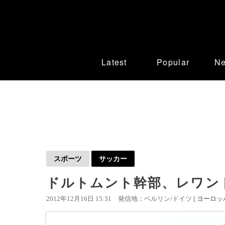
Latest
Popular
N
スポーツ
サッカー
ドルトムント幹部、レワン
2012年12月16日 15:31
発信地：ベルリン/ドイツ [
ヨーロッ