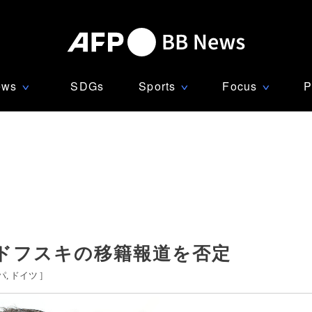
ews
SDGs
Sports
Focus
P
∨
∨
∨
ドフスキの移籍報道を否定
パ
ドイツ
]