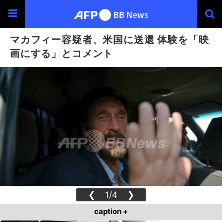
マカフィー容疑者、米国に送還 体験を「映
画にする」とコメント
❮
1/4
❯
caption +