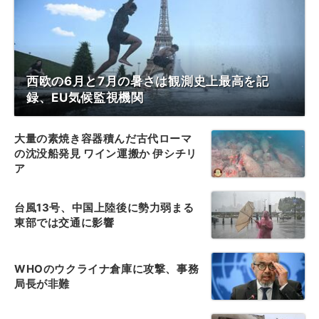
西欧の6月と7月の暑さは観測史上最高を記
録、EU気候監視機関
大量の素焼き容器積んだ古代ローマ
の沈没船発見 ワイン運搬か 伊シチリ
ア
台風13号、中国上陸後に勢力弱まる
東部では交通に影響
WHOのウクライナ倉庫に攻撃、事務
局長が非難