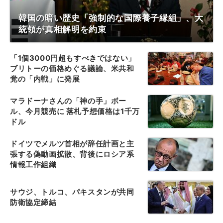
韓国の暗い歴史「強制的な国際養子縁組」、大
統領が真相解明を約束
「1個3000円超もすべきではない」
ブリトーの価格めぐる議論、米共和
党の「内戦」に発展
マラドーナさんの「神の手」ボー
ル、今月競売に 落札予想価格は1千万
ドル
ドイツでメルツ首相が辞任計画と主
張する偽動画拡散、背後にロシア系
情報工作組織
サウジ、トルコ、パキスタンが共同
防衛協定締結