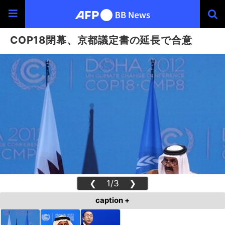
COP18閉幕、京都議定書の延長で合意
❮
1/3
❯
caption +