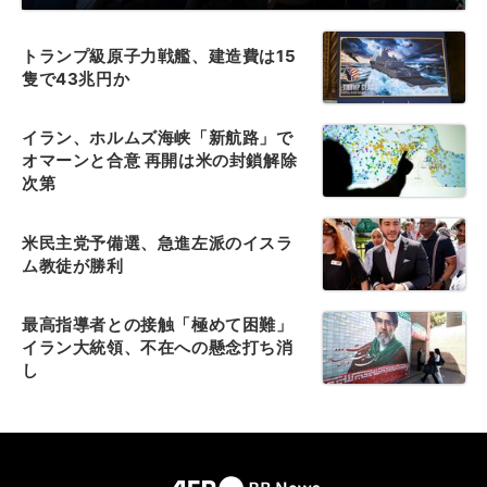
トランプ級原子力戦艦、建造費は15
隻で43兆円か
イラン、ホルムズ海峡「新航路」で
オマーンと合意 再開は米の封鎖解除
次第
米民主党予備選、急進左派のイスラ
ム教徒が勝利
最高指導者との接触「極めて困難」
イラン大統領、不在への懸念打ち消
し