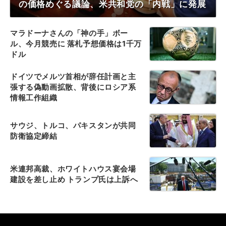
の価格めぐる議論、米共和党の「内戦」に発展
マラドーナさんの「神の手」ボー
ル、今月競売に 落札予想価格は1千万
ドル
ドイツでメルツ首相が辞任計画と主
張する偽動画拡散、背後にロシア系
情報工作組織
サウジ、トルコ、パキスタンが共同
防衛協定締結
米連邦高裁、ホワイトハウス宴会場
建設を差し止め トランプ氏は上訴へ