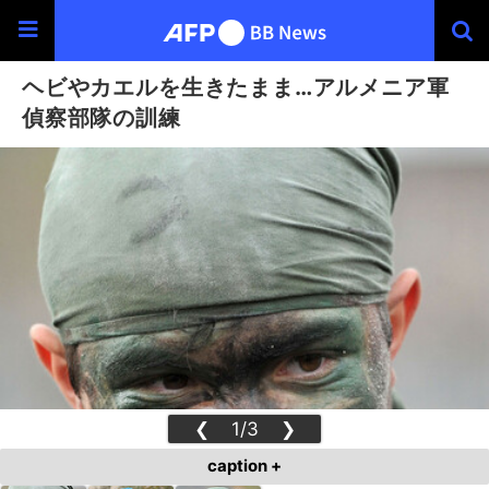
ヘビやカエルを生きたまま…アルメニア軍
偵察部隊の訓練
❮
1/3
❯
caption +