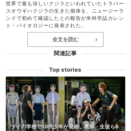
世界で最も珍しいクジラといわれていたトラバー
スオウギハクジラの生きた個体を、ニュージーラ
ンドで初めて確認したとの報告が米科学誌カレン
ト・バイオロジーに発表された。
全文を読む
>
関連記事
Top stories
タイの学校で10代少年が発砲、教師・生徒ら6