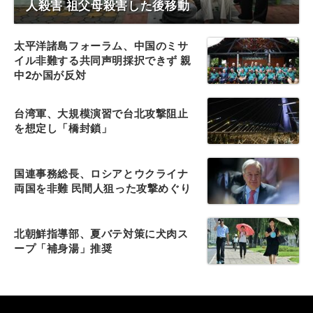
人殺害 祖父母殺害した後移動
太平洋諸島フォーラム、中国のミサ
イル非難する共同声明採択できず 親
中2か国が反対
台湾軍、大規模演習で台北攻撃阻止
を想定し「橋封鎖」
国連事務総長、ロシアとウクライナ
両国を非難 民間人狙った攻撃めぐり
北朝鮮指導部、夏バテ対策に犬肉ス
ープ「補身湯」推奨