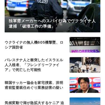
独軍需メーカーへのスパイ行為でウクライナ人
逮捕 「破壊工作の準備」
ウクライナの無人機605機撃墜、ロ
シア国防省
パレスチナ人と衝突したイスラエル
人入植者、「フレンドリーファイ
ア」で死亡した可能性
韓国サッカー協会を家宅捜索、洪明
甫前監督就任めぐり業務妨害の疑い
気候変動で湖が急拡大するケニア 迫