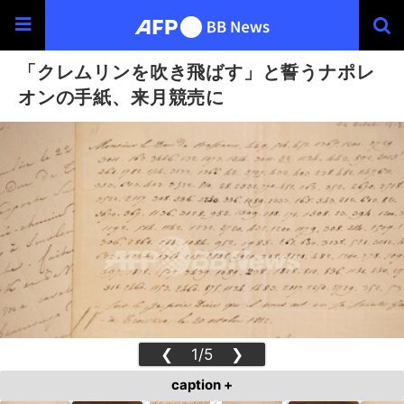
「クレムリンを吹き飛ばす」と誓うナポレ
オンの手紙、来月競売に
❮
1/5
❯
caption +