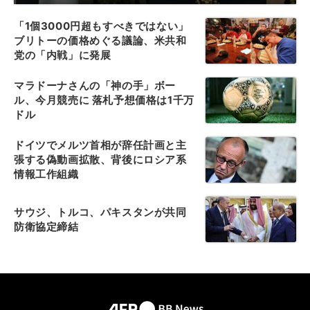
「1個3000円超もすべきではない」
ブリトーの価格めぐる議論、米共和
党の「内戦」に発展
マラドーナさんの「神の手」ボー
ル、今月競売に 落札予想価格は1千万
ドル
ドイツでメルツ首相が辞任計画と主
張する偽動画拡散、背後にロシア系
情報工作組織
サウジ、トルコ、パキスタンが共同
防衛協定締結