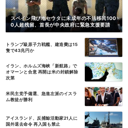
スペイン飛び地セウタに未成年の不法移民100
0人超残留、首長が中央政府に緊急支援要請
トランプ級原子力戦艦、建造費は15
隻で43兆円か
イラン、ホルムズ海峡「新航路」で
オマーンと合意 再開は米の封鎖解除
次第
米民主党予備選、急進左派のイスラ
ム教徒が勝利
アイスランド、反捕鯨活動家21人に
国外退去命令 再入国も禁止