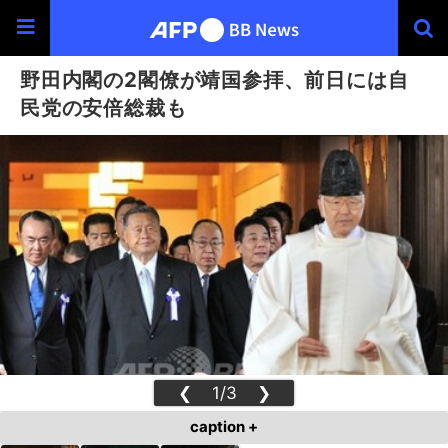
野田内閣の2閣僚が靖国参拝、前日には自
民党の安倍総裁も
❮
1/3
❯
caption +