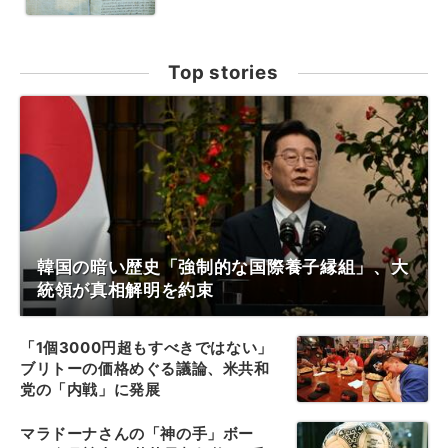
Top stories
韓国の暗い歴史「強制的な国際養子縁組」、大
統領が真相解明を約束
「1個3000円超もすべきではない」
ブリトーの価格めぐる議論、米共和
党の「内戦」に発展
マラドーナさんの「神の手」ボー