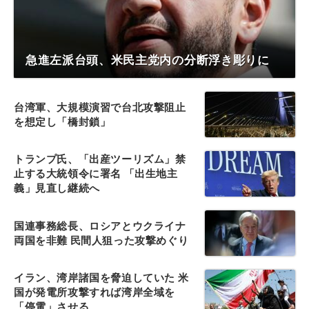
急進左派台頭、米民主党内の分断浮き彫りに
台湾軍、大規模演習で台北攻撃阻止
を想定し「橋封鎖」
トランプ氏、「出産ツーリズム」禁
止する大統領令に署名 「出生地主
義」見直し継続へ
国連事務総長、ロシアとウクライナ
両国を非難 民間人狙った攻撃めぐり
イラン、湾岸諸国を脅迫していた 米
国が発電所攻撃すれば湾岸全域を
「停電」させる