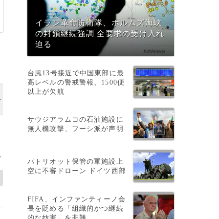
イラン革命防衛隊、ホルムズ海峡
の封鎖継続強調 全要求の受け入れ
迫る
台風13号接近で中国東部に最
高レベルの警戒警報、1500便
以上が欠航
サウジアラムコの石油施設に
無人機攻撃、フーシ派が声明
>
パトリオット保管の軍施設上
空に不審ドローン ドイツ西部
FIFA、インファンティーノ会
長を貶める「組織的かつ継続
的な妨害」を非難