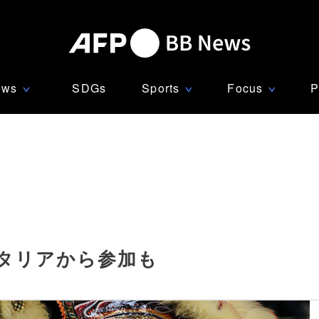
ews
SDGs
Sports
Focus
P
∨
∨
∨
イタリアから参加も