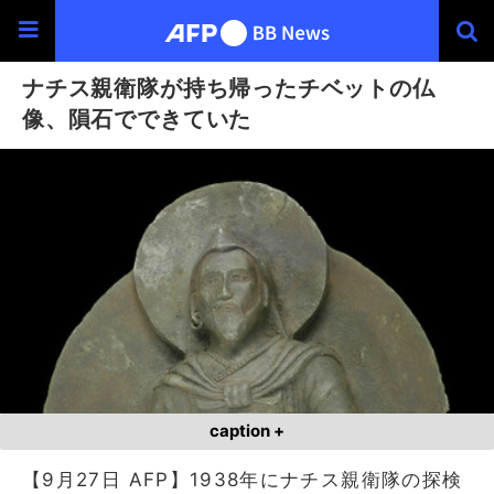
ナチス親衛隊が持ち帰ったチベットの仏
像、隕石でできていた
caption +
【9月27日 AFP】1938年にナチス親衛隊の探検