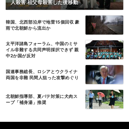
人殺害 祖父母殺害した後移動
韓国、北西部沿岸で地雷15個回収 豪
雨で北朝鮮から流出か
太平洋諸島フォーラム、中国のミサ
イル非難する共同声明採択できず 親
中2か国が反対
国連事務総長、ロシアとウクライナ
両国を非難 民間人狙った攻撃めぐり
北朝鮮指導部、夏バテ対策に犬肉ス
ープ「補身湯」推奨