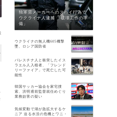
独軍需メーカーへのスパイ行為で
ウクライナ人逮捕 「破壊工作の準
備」
設
ウクライナの無人機605機撃
墜、ロシア国防省
パレスチナ人と衝突したイス
ラエル人入植者、「フレンド
リーファイア」で死亡した可
能性
韓国サッカー協会を家宅捜
あ
索、洪明甫前監督就任めぐり
業務妨害の疑い
c
気候変動で湖が急拡大するケ
ニア 迫る水没の危機とワニ・