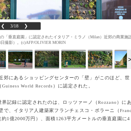
❮
3/18
❯
世界最大面積の「垂直庭園」に認定されたイタリア・ミラノ（Milan）近郊の商業施
撮影）。(c)AFP/OLIVIER MORIN
近郊にあるショッピングセンターの「壁」がこのほど、世
（
）に認定された。
Guiness World Records
界記録に認定されたのは、ロッツァーノ（
）に
Rozzano
壁で、イタリア人建築家フランチェスコ・ボラーニ（
Fran
約1億2000万円）、面積1263平方メートルの垂直庭園に4