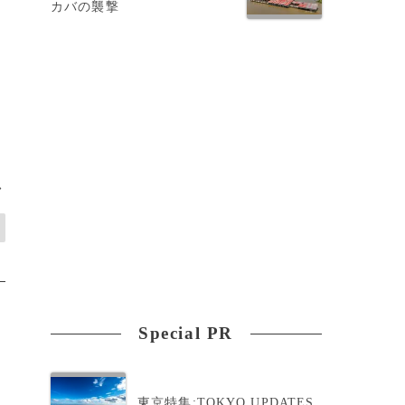
カバの襲撃
>
Special PR
東京特集:TOKYO UPDATES