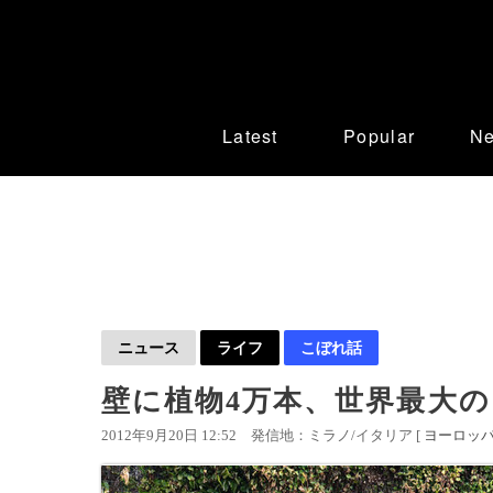
Latest
Popular
N
ニュース
ライフ
こぼれ話
壁に植物4万本、世界最大の
2012年9月20日 12:52
発信地：ミラノ/イタリア [
ヨーロッ