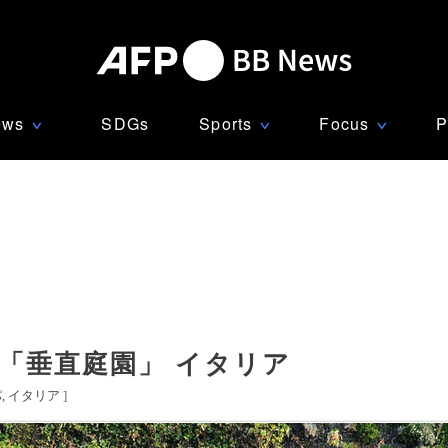
ews
SDGs
Sports
Focus
P
∨
∨
∨
「垂直庭園」 イタリア
パ
イタリア
]