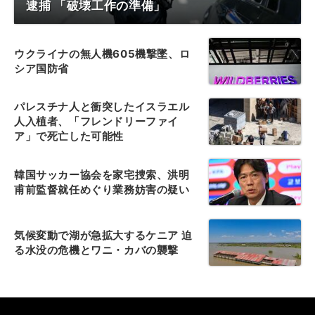
逮捕 「破壊工作の準備」
ウクライナの無人機605機撃墜、ロ
シア国防省
パレスチナ人と衝突したイスラエル
人入植者、「フレンドリーファイ
ア」で死亡した可能性
韓国サッカー協会を家宅捜索、洪明
甫前監督就任めぐり業務妨害の疑い
気候変動で湖が急拡大するケニア 迫
る水没の危機とワニ・カバの襲撃