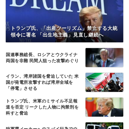
トランプ氏、「出産ツーリズム」禁止する大統
領令に署名 「出生地主義」見直し継続へ
国連事務総長、ロシアとウクライナ
両国を非難 民間人狙った攻撃めぐり
イラン、湾岸諸国を脅迫していた 米
国が発電所攻撃すれば湾岸全域を
「停電」させる
トランプ氏、米軍のミサイル不足報
道を否定 リークした人物に拘禁刑を
科すと脅迫
独軍需メーカーへのスパイ行為でウ