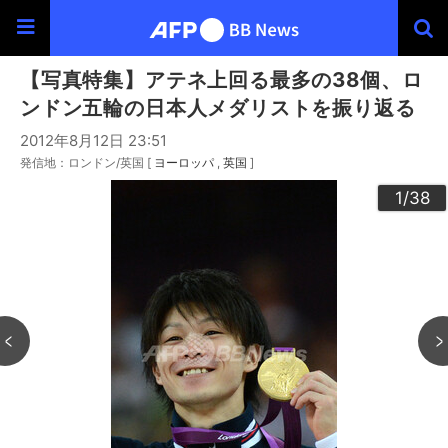
【写真特集】アテネ上回る最多の38個、ロ
ンドン五輪の日本人メダリストを振り返る
2012年8月12日 23:51
発信地：ロンドン/英国 [
ヨーロッパ
英国
]
30
33
34
36
20
23
24
26
29
32
35
37
38
22
25
27
28
10
13
14
16
19
31
12
15
17
18
21
11
3
4
6
9
2
5
7
8
1
/38
/38
/38
/38
/38
/38
/38
/38
/38
/38
/38
/38
/38
/38
/38
/38
/38
/38
/38
/38
/38
/38
/38
/38
/38
/38
/38
/38
/38
/38
/38
/38
/38
/38
/38
/38
/38
/38