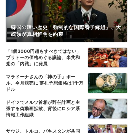
韓国の暗い歴史「強制的な国際養子縁組」、大
統領が真相解明を約束
「1個3000円超もすべきではない」
ブリトーの価格めぐる議論、米共和
党の「内戦」に発展
マラドーナさんの「神の手」ボー
ル、今月競売に 落札予想価格は1千万
ドル
ドイツでメルツ首相が辞任計画と主
張する偽動画拡散、背後にロシア系
情報工作組織
サウジ、トルコ、パキスタンが共同