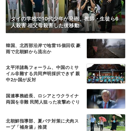
タイの学校で10代少年が発砲、教師・生徒ら6
人殺害 祖父母殺害した後移動
韓国、北西部沿岸で地雷15個回収 豪
雨で北朝鮮から流出か
太平洋諸島フォーラム、中国のミサ
イル非難する共同声明採択できず 親
中2か国が反対
国連事務総長、ロシアとウクライナ
両国を非難 民間人狙った攻撃めぐり
北朝鮮指導部、夏バテ対策に犬肉ス
ープ「補身湯」推奨