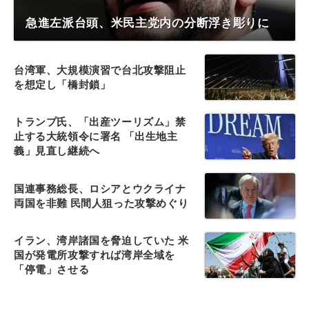
急進左派台頭、米民主党内の分断浮き彫りに
台湾軍、大規模演習で台北攻撃阻止
を想定し「橋封鎖」
トランプ氏、「出産ツーリズム」禁
止する大統領令に署名 「出生地主
義」見直し継続へ
国連事務総長、ロシアとウクライナ
両国を非難 民間人狙った攻撃めぐり
イラン、湾岸諸国を脅迫していた 米
国が発電所攻撃すれば湾岸全域を
「停電」させる